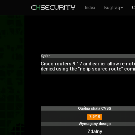
Index
Bugtraq
C
Opis:
Cisco routers 9.17 and earlier allow remot
denied using the "no ip source-route" co
Ogólna skala CVSS
7.5/10
Wymagany dostęp
Zdalny