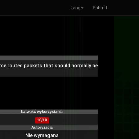
Lang
Submit
urce routed packets that should normally be
Łatwość wykorzystania
10/10
Autoryzacja
Nie wymagana