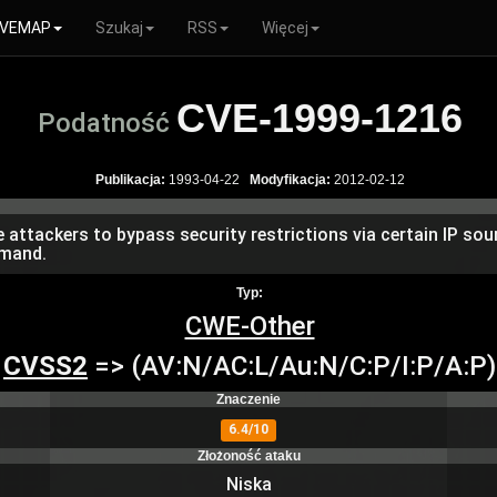
VEMAP
Szukaj
RSS
Więcej
CVE-1999-1216
Podatność
Publikacja:
1993-04-22
Modyfikacja:
2012-02-12
e attackers to bypass security restrictions via certain IP so
mmand.
Typ:
CWE-Other
CVSS2
=> (AV:N/AC:L/Au:N/C:P/I:P/A:P)
Znaczenie
6.4/10
Złożoność ataku
Niska