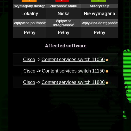
Wymagany dostęp
Złożoność ataku
Autoryzacja
Lokalny
Niska
Nie wymagana
Wpływ na
Wpływ na poufność
Wpływ na dostępność
integralność
Pełny
Pełny
Pełny
Affected software
Cisco
->
Content services switch 11050
Cisco
->
Content services switch 11150
Cisco
->
Content services switch 11800