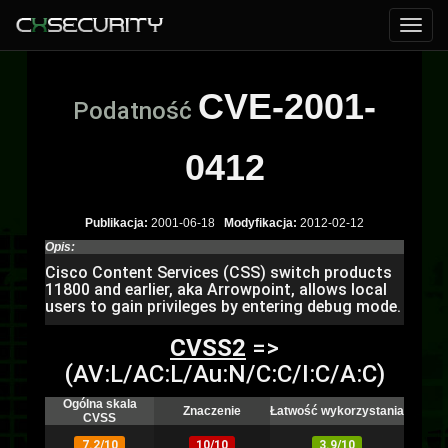
CVE-2001-
Podatność
0412
Publikacja:
2001-06-18
Modyfikacja:
2012-02-12
Opis:
Cisco Content Services (CSS) switch products
11800 and earlier, aka Arrowpoint, allows local
users to gain privileges by entering debug mode.
CVSS2
=>
(AV:L/AC:L/Au:N/C:C/I:C/A:C)
Ogólna skala
Znaczenie
Łatwość wykorzystania
CVSS
7.2/10
10/10
3.9/10