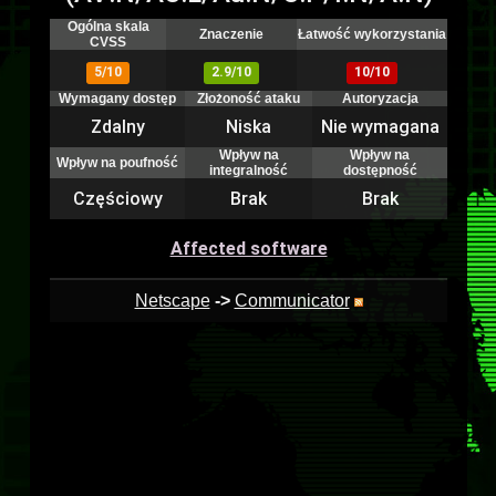
Ogólna skala
Znaczenie
Łatwość wykorzystania
CVSS
5/10
2.9/10
10/10
Wymagany dostęp
Złożoność ataku
Autoryzacja
Zdalny
Niska
Nie wymagana
Wpływ na
Wpływ na
Wpływ na poufność
integralność
dostępność
Częściowy
Brak
Brak
Affected software
Netscape
->
Communicator