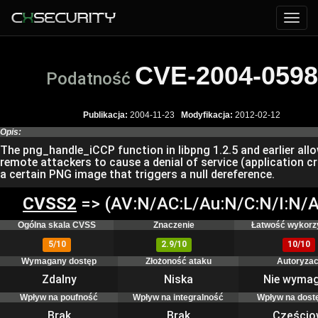
CVE-2004-0598
Podatność
Publikacja:
2004-11-23
Modyfikacja:
2012-02-12
Opis:
The png_handle_iCCP function in libpng 1.2.5 and earlier all
remote attackers to cause a denial of service (application cr
a certain PNG image that triggers a null dereference.
CVSS2
=> (AV:N/AC:L/Au:N/C:N/I:N/A
Ogólna skala CVSS
Znaczenie
Łatwość wykorz
5/10
2.9/10
10/10
Wymagany dostęp
Złożoność ataku
Autoryzac
Zdalny
Niska
Nie wyma
Wpływ na poufność
Wpływ na integralność
Wpływ na dost
Brak
Brak
Częścio