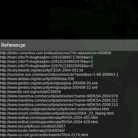
Referencje:
http://distro.conectiva.com.br/atualizacoes/?id=a&anuncio=000856
http://marc.info/?l=bugtraq&m=109163866717909&w=2
http://marc.info/?l=bugtraq&m=109181639602978&w=2
http://marc.info/?l=bugtraq&m=109761239318458&w=2
http://scary.beasts.org/security/CESA-2004-001.txt
http://sunsolve.sun.com/search/document.do?assetkey=1-66-200663-1
http://www.debian.org/security/2004/dsa-536
http://www.gentoo.org/security/en/glsa/glsa-200408-03.xml
http://www.gentoo.org/security/en/glsa/glsa-200408-22.xml
http://www.kb.cert.org/vuls/id/236656
http://www.mandriva.com/security/advisories?name=MDKSA-2004:079
http://www.mandriva.com/security/advisories?name=MDKSA-2006:212
http://www.mandriva.com/security/advisories?name=MDKSA-2006:213
http://www.mozilla.org/projects/security/known-vulnerabilities.html
http://www.novell.com/linux/security/advisories/2004_23_libpng.html
http://www.redhat.com/support/errata/RHSA-2004-402.html
http://www.redhat.com/support/errata/RHSA-2004-429.html
http://www.securityfocus.com/bid/10857
http://www.trustix.net/errata/2004/0040/
http://www.us-cert.gov/cas/techalerts/TA04-217A.html