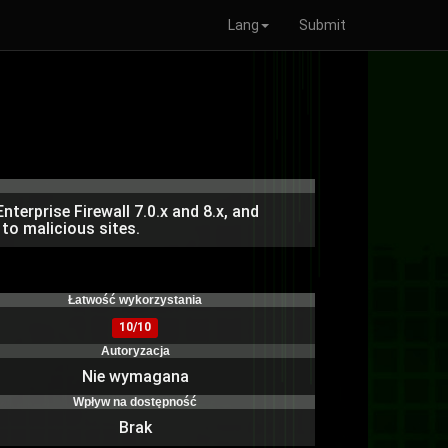
Lang
Submit
terprise Firewall 7.0.x and 8.x, and
to malicious sites.
)
Łatwość wykorzystania
10/10
Autoryzacja
Nie wymagana
Wpływ na dostępność
Brak