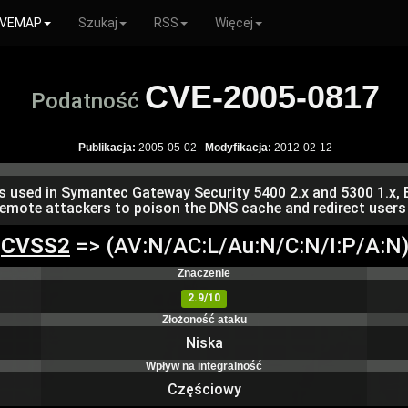
VEMAP
Szukaj
RSS
Więcej
CVE-2005-0817
Podatność
Publikacja:
2005-05-02
Modyfikacja:
2012-02-12
s used in Symantec Gateway Security 5400 2.x and 5300 1.x, En
emote attackers to poison the DNS cache and redirect users 
CVSS2
=> (AV:N/AC:L/Au:N/C:N/I:P/A:N
Znaczenie
2.9/10
Złożoność ataku
Niska
Wpływ na integralność
Częściowy