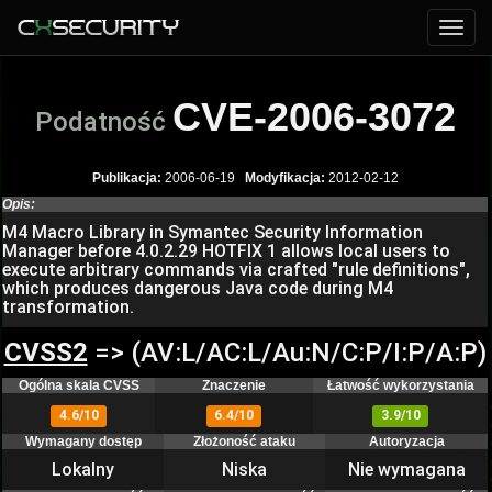
CVE-2006-3072
Podatność
Publikacja:
2006-06-19
Modyfikacja:
2012-02-12
Opis:
M4 Macro Library in Symantec Security Information
Manager before 4.0.2.29 HOTFIX 1 allows local users to
execute arbitrary commands via crafted "rule definitions",
which produces dangerous Java code during M4
transformation.
CVSS2
=> (AV:L/AC:L/Au:N/C:P/I:P/A:P)
Ogólna skala CVSS
Znaczenie
Łatwość wykorzystania
4.6/10
6.4/10
3.9/10
Wymagany dostęp
Złożoność ataku
Autoryzacja
Lokalny
Niska
Nie wymagana