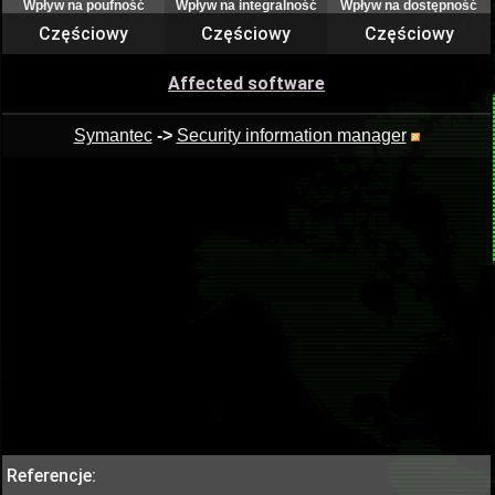
Wpływ na poufność
Wpływ na integralność
Wpływ na dostępność
Częściowy
Częściowy
Częściowy
Affected software
Symantec
->
Security information manager
Referencje: