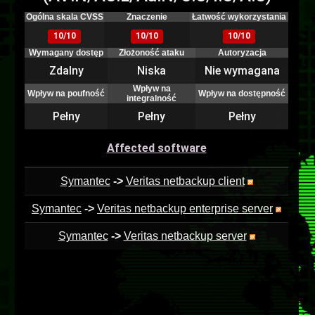
Ogólna skala CVSS
Znaczenie
Łatwość wykorzystania
10/10
10/10
10/10
Wymagany dostęp
Złożoność ataku
Autoryzacja
Zdalny
Niska
Nie wymagana
Wpływ na
Wpływ na poufność
Wpływ na dostępność
integralność
Pełny
Pełny
Pełny
Affected software
Symantec
->
Veritas netbackup client
Symantec
->
Veritas netbackup enterprise server
Symantec
->
Veritas netbackup server