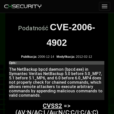
CVE-2006-
Podatność
4902
Publikacja:
2006-12-14
Modyfikacja:
2012-02-12
Opis:
The NetBackup bpcd daemon (bpcd.exe) in
Symantec Veritas NetBackup 5.0 before 5.0_MP7,
5.1 before 5.1_MP6, and 6.0 before 6.0_MP4 does
not properly check for chained commands, which
allows remote attackers to execute arbitrary
commands by appending malicious commands to
valid commands.
CVSS2
=>
(AV:N/AC:L/Au:N/C:C/I:C/A:C)