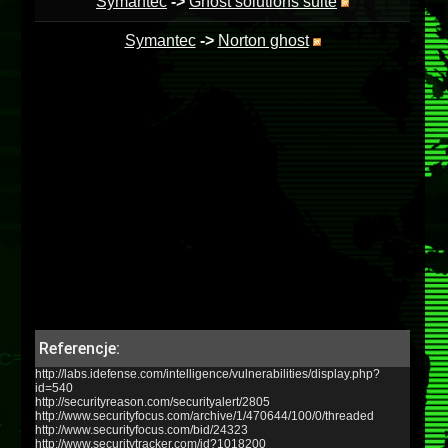
Symantec
->
Ghost solutions suite
Symantec
->
Norton ghost
Referencje:
http://labs.idefense.com/intelligence/vulnerabilities/display.php?
id=540
http://securityreason.com/securityalert/2805
http://www.securityfocus.com/archive/1/470644/100/0/threaded
http://www.securityfocus.com/bid/24323
http://www.securitytracker.com/id?1018200