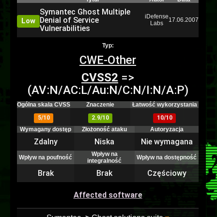
Symantec Ghost Multiple
iDefense
Denial of Service
Low
17.06.2007
Labs
Vulnerabilities
Typ:
CWE-Other
CVSS2
=>
(AV:N/AC:L/Au:N/C:N/I:N/A:P)
Ogólna skala CVSS
Znaczenie
Łatwość wykorzystania
5/10
2.9/10
10/10
Wymagany dostęp
Złożoność ataku
Autoryzacja
Zdalny
Niska
Nie wymagana
Wpływ na
Wpływ na poufność
Wpływ na dostępność
integralność
Brak
Brak
Częściowy
Affected software