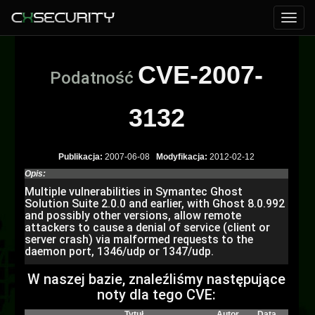
CVE-2007-
Podatność
3132
Publikacja:
2007-06-08
Modyfikacja:
2012-02-12
Opis:
Multiple vulnerabilities in Symantec Ghost
Solution Suite 2.0.0 and earlier, with Ghost 8.0.992
and possibly other versions, allow remote
attackers to cause a denial of service (client or
server crash) via malformed requests to the
daemon port, 1346/udp or 1347/udp.
W naszej bazie, znaleźliśmy następujące
noty dla tego CVE:
Tytuł
Autor
Data