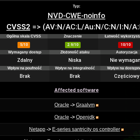
Typ:
NVD-CWE-noinfo
CVSS2
=> (AV:N/AC:L/Au:N/C:N/I:N/A:
Ogólna skala CVSS
Znaczenie
Łatwość wykorzyst
5/10
2.9/10
10/10
Wymagany dostęp
Złożoność ataku
Autoryzacja
Zdalny
Niska
Nie wymaga
Wpływ na poufność
Wpływ na integralność
Wpływ na dostępn
Brak
Brak
Częściowy
Affected software
Oracle
->
Graalvm
Oracle
->
Openjdk
Netapp
->
E-series santricity os controller