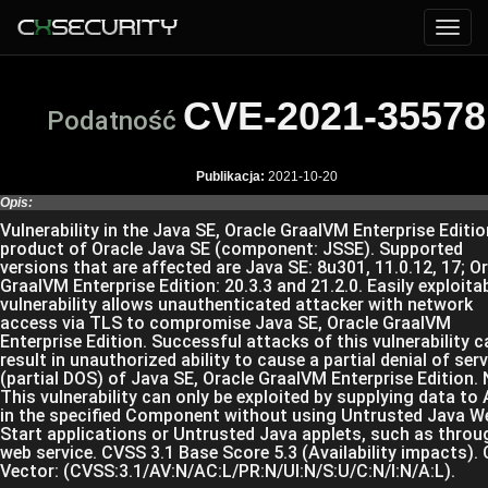
CVE-2021-35578
Podatność
Publikacja:
2021-10-20
Opis:
Vulnerability in the Java SE, Oracle GraalVM Enterprise Editio
product of Oracle Java SE (component: JSSE). Supported
versions that are affected are Java SE: 8u301, 11.0.12, 17; O
GraalVM Enterprise Edition: 20.3.3 and 21.2.0. Easily exploita
vulnerability allows unauthenticated attacker with network
access via TLS to compromise Java SE, Oracle GraalVM
Enterprise Edition. Successful attacks of this vulnerability c
result in unauthorized ability to cause a partial denial of serv
(partial DOS) of Java SE, Oracle GraalVM Enterprise Edition. 
This vulnerability can only be exploited by supplying data to
in the specified Component without using Untrusted Java W
Start applications or Untrusted Java applets, such as throu
web service. CVSS 3.1 Base Score 5.3 (Availability impacts).
Vector: (CVSS:3.1/AV:N/AC:L/PR:N/UI:N/S:U/C:N/I:N/A:L).