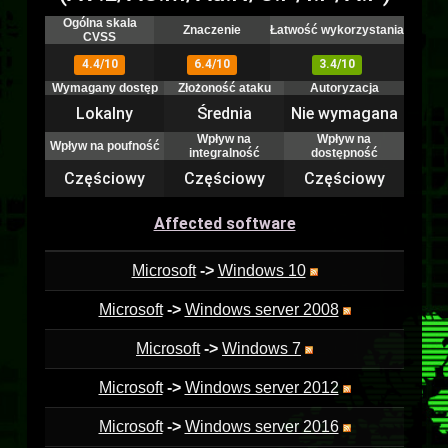
Ogólna skala
Znaczenie
Łatwość wykorzystania
CVSS
4.4/10
6.4/10
3.4/10
Wymagany dostęp
Złożoność ataku
Autoryzacja
Lokalny
Średnia
Nie wymagana
Wpływ na
Wpływ na
Wpływ na poufność
integralność
dostępność
Częściowy
Częściowy
Częściowy
Affected software
Microsoft
->
Windows 10
Microsoft
->
Windows server 2008
Microsoft
->
Windows 7
Microsoft
->
Windows server 2012
Microsoft
->
Windows server 2016