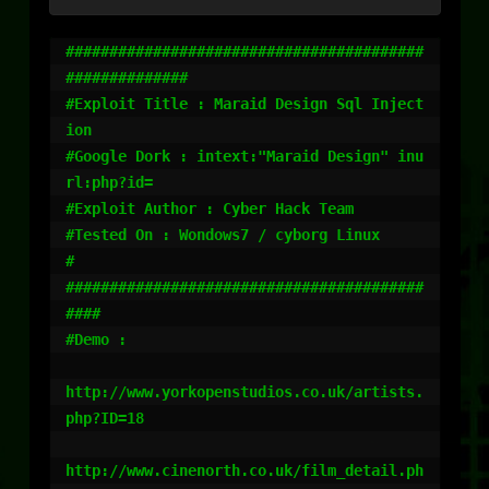
#########################################
##############

#Exploit Title : Maraid Design Sql Inject
ion 

#Google Dork : intext:"Maraid Design" inu
rl:php?id=

#Exploit Author : Cyber Hack Team

#Tested On : Wondows7 / cyborg Linux

#

#########################################
####

#Demo :

http://www.yorkopenstudios.co.uk/artists.
php?ID=18

http://www.cinenorth.co.uk/film_detail.ph