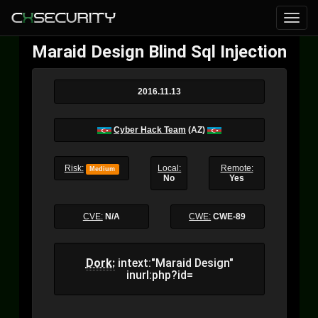
Maraid Design Blind Sql Injection
2016.11.13
Cyber Hack Team
(AZ)
Risk:
Local:
Remote:
Medium
No
Yes
CVE:
N/A
CWE:
CWE-89
Dork:
intext:"Maraid Design"
inurl:php?id=