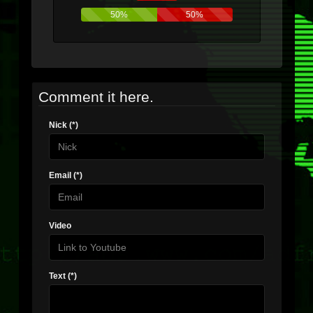
50%
50%
Comment it here.
Nick (*)
Email (*)
Video
Text (*)