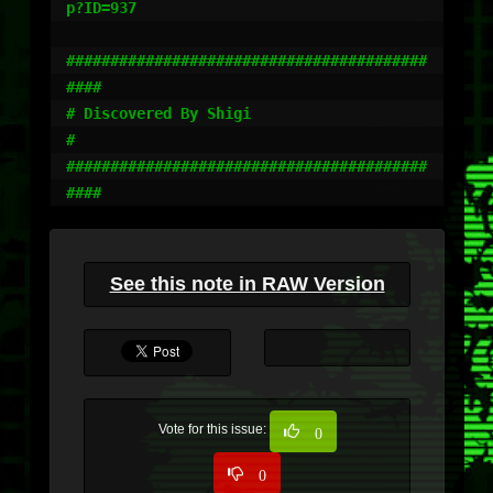
p?ID=937

#########################################
####

# Discovered By Shigi                       
#    

#########################################
####
See this note in RAW Version
Vote for this issue:
0
0