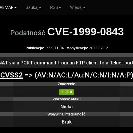
VEMAP
Szukaj
RSS
Więcej
CVE-1999-0843
Podatność
Publikacja:
1999-11-04
Modyfikacja:
2012-02-12
g NAT via a PORT command from an FTP client to a Telnet port
CVSS2
=> (AV:N/AC:L/Au:N/C:N/I:N/A:P
Znaczenie
2.9/10
Złożoność ataku
Niska
Wpływ na integralność
Brak