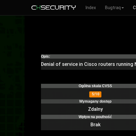
Index
Bugtraq
C
Opis:
Denial of service in Cisco routers runnin
Ogólna skala CVSS
5/10
Wymagany dostęp
Zdalny
Wpływ na poufność
Brak