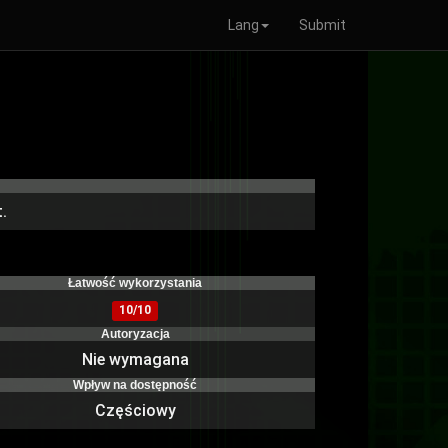
Lang
Submit
.
)
Łatwość wykorzystania
10/10
Autoryzacja
Nie wymagana
Wpływ na dostępność
Częściowy