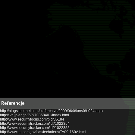
Referencje:
http://blogs.technet.com/srd/archive/2009/06/09/ms09-024.aspx
http://jvn.jp/en/jp/JVN70858401/index.html
http://www.securityfocus.com/bid/35184
http://www.securitytracker.com/id?1022354
http://www.securitytracker.com/id?1022355
http://www.us-cert.gov/cas/techalerts/TA09-160A.html