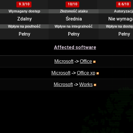
9.3/10
10/10
8.6/10
Wymagany dostęp
Złożoność ataku
Autoryzacj
Zdalny
Średnia
Nie wymag
Wpływ na poufność
Wpływ na integralność
Wpływ na dostę
Pełny
Pełny
Pełny
Affected software
Microsoft
->
Office
Microsoft
->
Office xp
Microsoft
->
Works