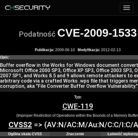
CVE-2009-1533
Podatność
Publikacja:
2009-06-10
Modyfikacja:
2012-02-13
Opis:
Buffer overflow in the Works for Windows document convert
Microsoft Office 2000 SP3, Office XP SP3, Office 2003 SP3, O
2007 SP1, and Works 8.5 and 9 allows remote attackers to e
arbitrary code via a crafted Works .wps file that triggers m
corruption, aka "File Converter Buffer Overflow Vulnerability."
Typ:
CWE-119
(Improper Restriction of Operations within the Bounds of a Memory Buffer
CVSS2
=> (AV:N/AC:M/Au:N/C:C/I:C/A
Ogólna skala CVSS
Znaczenie
Łatwość wykorzy