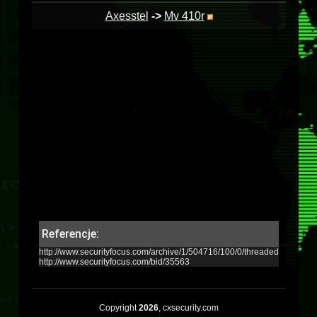
Axesstel
->
Mv 410r
Referencje:
http://www.securityfocus.com/archive/1/504716/100/0/threaded
http://www.securityfocus.com/bid/35563
Copyright
2026
, cxsecurity.com