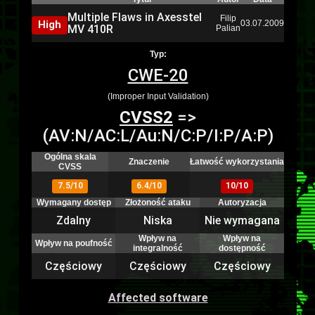
Multiple Flaws in Axesstel
Filip
High
03.07.2009
MV 410R
Palian
Typ:
CWE-20
(Improper Input Validation)
CVSS2
=>
(AV:N/AC:L/Au:N/C:P/I:P/A:P)
Ogólna skala
Znaczenie
Łatwość wykorzystania
CVSS
7.5/10
6.4/10
10/10
Wymagany dostęp
Złożoność ataku
Autoryzacja
Zdalny
Niska
Nie wymagana
Wpływ na
Wpływ na
Wpływ na poufność
integralność
dostępność
Częściowy
Częściowy
Częściowy
Affected software