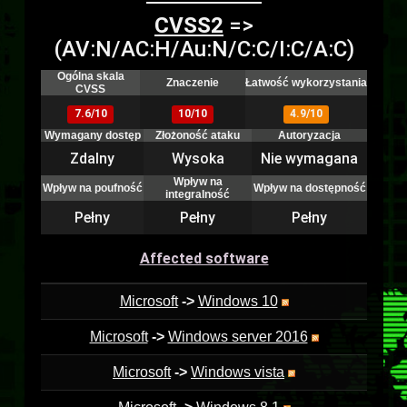
CVSS2
=>
(AV:N/AC:H/Au:N/C:C/I:C/A:C)
Ogólna skala
Znaczenie
Łatwość wykorzystania
CVSS
7.6/10
10/10
4.9/10
Wymagany dostęp
Złożoność ataku
Autoryzacja
Zdalny
Wysoka
Nie wymagana
Wpływ na
Wpływ na poufność
Wpływ na dostępność
integralność
Pełny
Pełny
Pełny
Affected software
Microsoft
->
Windows 10
Microsoft
->
Windows server 2016
Microsoft
->
Windows vista