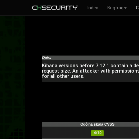
Index
Bugtraq
C
Opis:
Kibana versions before 7.12.1 contain a den
request size. An attacker with permission
for all other users.
Ogólna skala CVSS
4/10