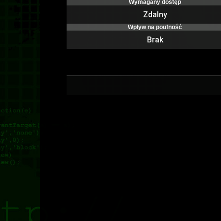
Wymagany dostęp
Zdalny
Wpływ na poufność
Brak