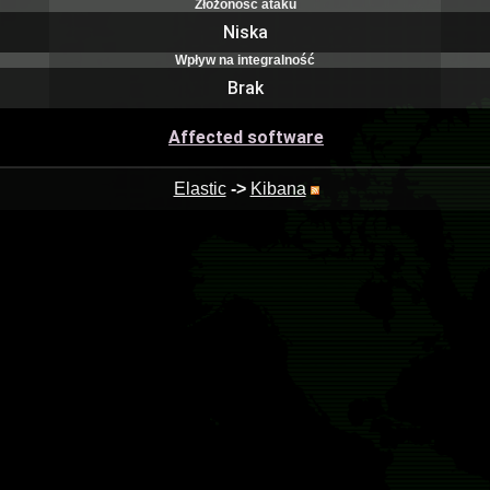
Złożoność ataku
Niska
Wpływ na integralność
Brak
Affected software
Elastic
->
Kibana