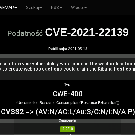
VEMAP
Szukaj
RSS
Więcej
CVE-2021-22139
Podatność
Publikacja:
2021-05-13
ial of service vulnerability was found in the webhook actions
s to create webhook actions could drain the Kibana host con
Typ:
CWE-400
(Uncontrolled Resource Consumption ('Resource Exhaustion'))
CVSS2
=> (AV:N/AC:L/Au:S/C:N/I:N/A:P)
Znaczenie
2.9/10