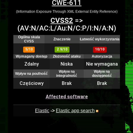
CWE-611
(Information Exposure Through XML External Entity Reference)
CVSS2
=>
(AV:N/AC:L/Au:N/C:P/I:N/A:N)
Ogólna skala
Znaczenie
Łatwość wykorzystania
CVSS
5/10
2.9/10
10/10
Wymagany dostęp
Złożoność ataku
Autoryzacja
Zdalny
Niska
Nie wymagana
Wpływ na
Wpływ na
Wpływ na poufność
integralność
dostępność
Częściowy
Brak
Brak
Affected software
Elastic
->
Elastic app search